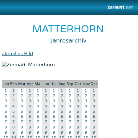
MATTERHORN
Jahresarchiv
aktuelles Bild
Jan
Feb
Mar
Apr
Mai
Jun
Jul
Aug
Sep
Okt
Nov
Dez
1
1
1
1
1
1
1
1
1
1
1
1
2
2
2
2
2
2
2
2
2
2
2
2
3
3
3
3
3
3
3
3
3
3
3
3
4
4
4
4
4
4
4
4
4
4
4
4
5
5
5
5
5
5
5
5
5
5
5
5
6
6
6
6
6
6
6
6
6
6
6
6
7
7
7
7
7
7
7
7
7
7
7
7
8
8
8
8
8
8
8
8
8
8
8
8
9
9
9
9
9
9
9
9
9
9
9
9
10
10
10
10
10
10
10
10
10
10
10
10