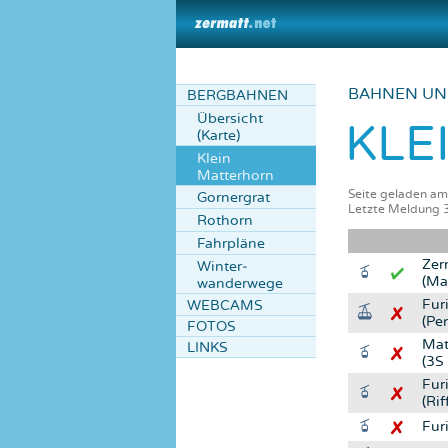
BAHNEN UN
BERGBAHNEN
Übersicht
KLE
(Karte)
Klein
Matterhorn
Seite geladen a
Gornergrat
Letzte Meldung 
Rothorn
Fahrpläne
Zer
Winter­
(Ma
wanderwege
Fur
WEBCAMS
(Pe
FOTOS
Mat
LINKS
(3S
Furi
(Rif
Fur