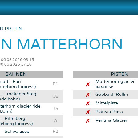
D PISTEN
IN MATTERHORN
m 06.08.2026 03:15
30.06.2026 17:10
BAHNEN
PISTEN
matt - Furi
Matterhorn glacier
P1
tterhorn Express)
paradise
i - Trockener Steg
Gobba di Rollin
O2
ndelbahn)
Mittelpiste
terhorn glacier ride
3S
 Bahn)
Plateau Rosa
 - Riffelberg
Ventina Glacier
Q
felberg Express)
i - Schwarzsee
P2