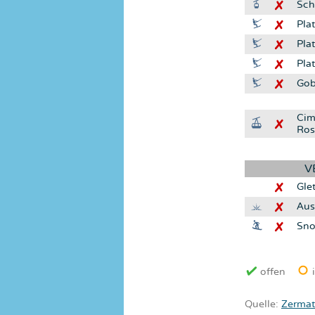
Sch
Pla
Pla
Pla
Gob
Cim
Ros
V
Gle
Aus
Sno
offen
i
Quelle:
Zermat