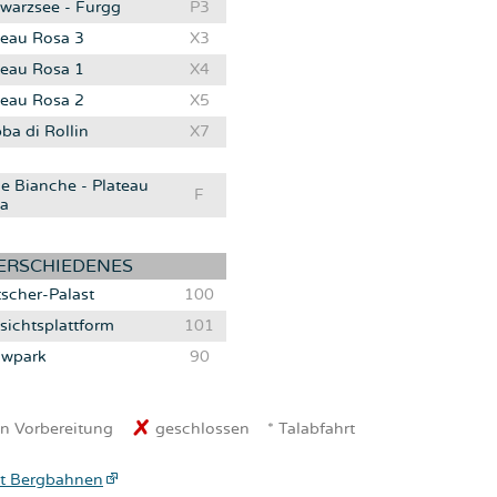
warzsee - Furgg
P3
teau Rosa 3
X3
teau Rosa 1
X4
teau Rosa 2
X5
ba di Rollin
X7
e Bianche - Plateau
F
a
ERSCHIEDENES
tscher-Palast
100
sichtsplattform
101
wpark
90
n Vorbereitung
geschlossen
* Talabfahrt
t Bergbahnen